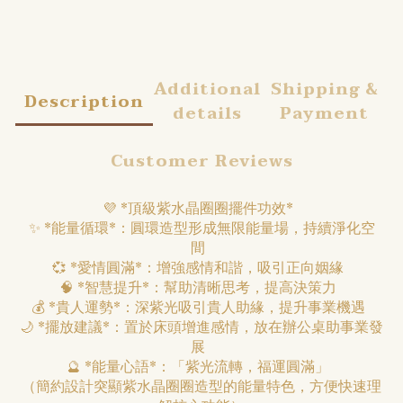
Additional
Shipping &
Description
details
Payment
Customer Reviews
💜 *頂級紫水晶圈圈擺件功效*
✨ *能量循環*：圓環造型形成無限能量場，持續淨化空
間
💞 *愛情圓滿*：增強感情和諧，吸引正向姻緣
🧠 *智慧提升*：幫助清晰思考，提高決策力
💰 *貴人運勢*：深紫光吸引貴人助緣，提升事業機遇
🌙 *擺放建議*：置於床頭增進感情，放在辦公桌助事業發
展
🔮 *能量心語*：「紫光流轉，福運圓滿」
（簡約設計突顯紫水晶圈圈造型的能量特色，方便快速理