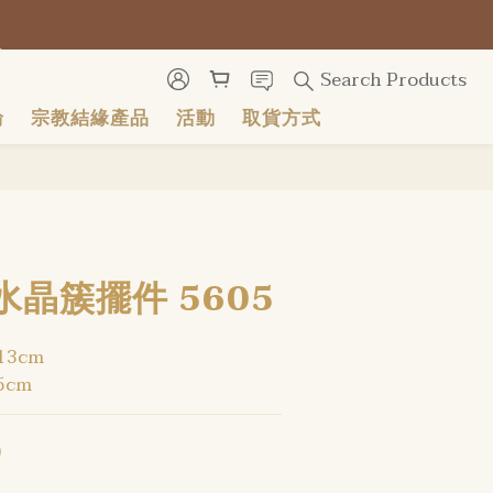
號
號
Search Products
輪
宗教結緣產品
活動
取貨方式
BUY NOW
晶簇擺件 5605
13cm
5cm
0