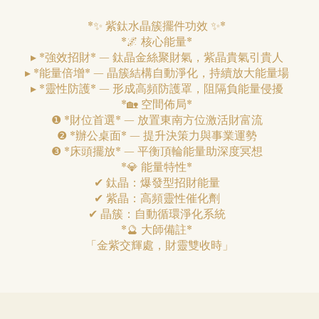
*✨ 紫鈦水晶簇擺件功效 ✨*
*🌌 核心能量*
▸ *強效招財* — 鈦晶金絲聚財氣，紫晶貴氣引貴人
▸ *能量倍增* — 晶簇結構自動淨化，持續放大能量場
▸ *靈性防護* — 形成高頻防護罩，阻隔負能量侵擾
*🏡 空間佈局*
❶ *財位首選* — 放置東南方位激活財富流
❷ *辦公桌面* — 提升決策力與事業運勢
❸ *床頭擺放* — 平衡頂輪能量助深度冥想
*💎 能量特性*
✔ 鈦晶：爆發型招財能量
✔ 紫晶：高頻靈性催化劑
✔ 晶簇：自動循環淨化系統
*🔮 大師備註*
「金紫交輝處，財靈雙收時」