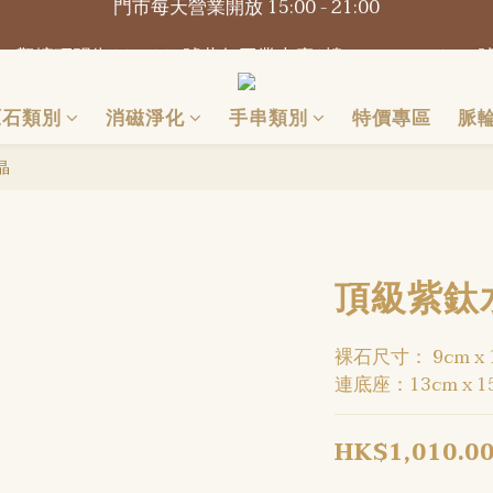
📍觀塘巧明街116-118號萬年工業大廈1樓O2Omall B1-B2
📍觀塘巧明街116-118號萬年工業大廈1樓O2Omall B1-B2
原石類別
消磁淨化
手串類別
特價專區
脈
晶
頂級紫鈦水
裸石尺寸： 9cm x 
連底座：13cm x 1
HK$1,010.0