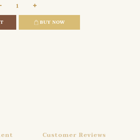
RT
BUY NOW
ment
Customer Reviews