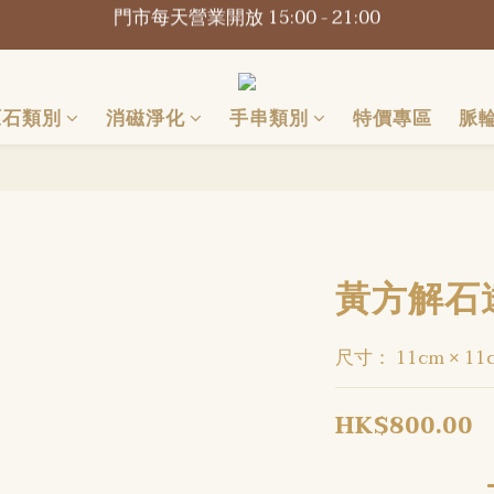
📍觀塘巧明街116-118號萬年工業大廈1樓O2Omall B1-B2
📍觀塘巧明街116-118號萬年工業大廈1樓O2Omall B1-B2
原石類別
消磁淨化
手串類別
特價專區
脈
黃方解石達
尺寸： 11cm × 11
HK$800.00