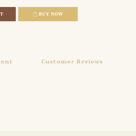
RT
BUY NOW
ment
Customer Reviews