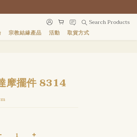
號
號
Search Products
輪
宗教結緣產品
活動
取貨方式
BUY NOW
摩擺件 8314
cm