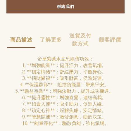
聯絡我們
送貨及付
商品描述
了解更多
顧客評價
款方式
帝皇紫紫水晶恐龍蛋功效：
1. **增強能量**：提升活力，改善氣場。
2. **穩定情緒**：舒緩壓力，平衡身心。
3. **招財聚福**：吸引財富，促進好運。
4. **保護辟邪**：阻擋負能量，帶來平安。
5. **助益事業**：增強決斷力，提升成功機遇。
6. **提升靈性**：增強直覺，連結高我。
7. **招貴人運**：吸引助力，促進人緣。
8. **鎮定心神**：緩解焦慮，安定情緒。
9. **智慧開運**：激發創意，助於決策。
10. **能量淨化**：驅散負能，強化氣場。