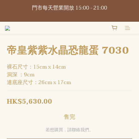
門市每天營業開放 15:00 - 21:00
📍觀塘巧明街116-118號萬年工業大廈1樓O2Omall 
B1-B2號
📍觀塘巧明街116-118號萬年工業大廈1樓O2Omall 
B1-B2號
帝皇紫紫水晶恐龍蛋 7030
裸石尺寸：15cm x 14cm
洞深 ：9cm
連底座尺寸：26cm x 17cm
HK$5,630.00
售完
若想購買，請聯絡我們。