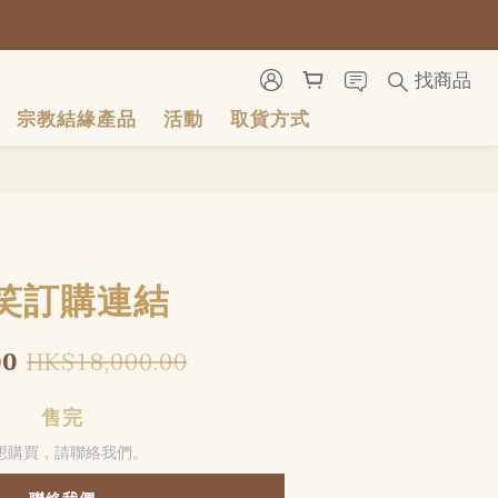
號
號
找商品
宗教結緣產品
活動
取貨方式
笑訂購連結
HK$18,000.00
00
售完
想購買，請聯絡我們。