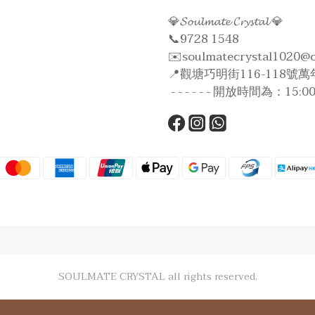
💎𝓢𝓸𝓾𝓵𝓶𝓪𝓽𝓮 𝓒𝓻𝔂𝓼𝓽𝓪𝓵 💎
📞9728 1548
✉️soulmatecrystal1020@
📍觀塘巧明街116-118號萬年
- - - - - - 開放時間為：15:00 - 2
SOULMATE CRYSTAL all rights reserved.