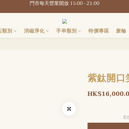
📍觀塘巧明街116-118號萬年工業大廈1樓O2Omall B1-B2
📍觀塘巧明街116-118號萬年工業大廈1樓O2Omall B1-B2
石類別
消磁淨化
手串類別
特價專區
脈輪
紫鈦開口
HK$16,000.
若