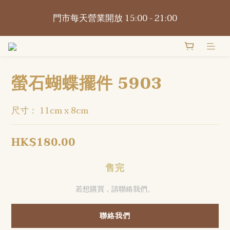
📍觀塘巧明街116-118號萬年工業大廈1樓O2Omall 
門市每天營業開放 15:00 - 21:00
B1-B2號
📍觀塘巧明街116-118號萬年工業大廈1樓O2Omall 
B1-B2號
螢石蝴蝶擺件 5903
尺寸： 11cm x 8cm
HK$180.00
售完
若想購買，請聯絡我們。
聯絡我們