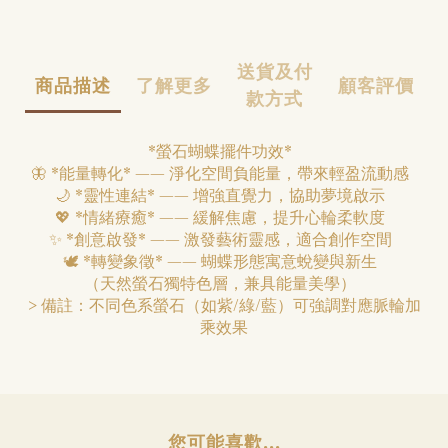
送貨及付
商品描述
了解更多
顧客評價
款方式
*螢石蝴蝶擺件功效*
🦋 *能量轉化* —— 淨化空間負能量，帶來輕盈流動感
🌙 *靈性連結* —— 增強直覺力，協助夢境啟示
💖 *情緒療癒* —— 緩解焦慮，提升心輪柔軟度
✨ *創意啟發* —— 激發藝術靈感，適合創作空間
🕊️ *轉變象徵* —— 蝴蝶形態寓意蛻變與新生
（天然螢石獨特色層，兼具能量美學）
> 備註：不同色系螢石（如紫/綠/藍）可強調對應脈輪加
乘效果
您可能喜歡...