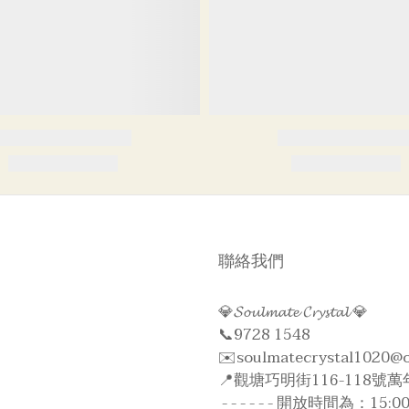
聯絡我們
💎𝓢𝓸𝓾𝓵𝓶𝓪𝓽𝓮 𝓒𝓻𝔂𝓼𝓽𝓪𝓵 💎
📞9728 1548
✉️soulmatecrystal1020@
📍觀塘巧明街116-118號萬年
- - - - - - 開放時間為：15:00 - 2