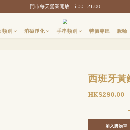
📍觀塘巧明街116-118號萬年工業大廈1樓O2Omall B1-B2
門市每天營業開放 15:00 - 21:00
📍觀塘巧明街116-118號萬年工業大廈1樓O2Omall B1-B2
石類別
消磁淨化
手串類別
特價專區
脈輪
西班牙黃鐵
HK$280.00
加入購物車