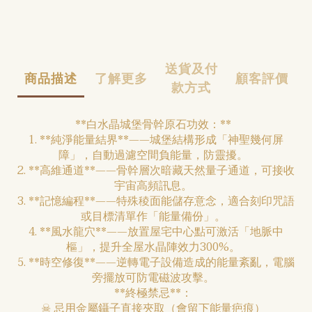
送貨及付
商品描述
了解更多
顧客評價
款方式
**白水晶城堡骨幹原石功效：**
1. **純淨能量結界**——城堡結構形成「神聖幾何屏
障」，自動過濾空間負能量，防靈擾。
2. **高維通道**——骨幹層次暗藏天然量子通道，可接收
宇宙高頻訊息。
3. **記憶編程**——特殊稜面能儲存意念，適合刻印咒語
或目標清單作「能量備份」。
4. **風水龍穴**——放置屋宅中心點可激活「地脈中
樞」，提升全屋水晶陣效力300%。
5. **時空修復**——逆轉電子設備造成的能量紊亂，電腦
旁擺放可防電磁波攻擊。
**終極禁忌**：
☠ 忌用金屬鑷子直接夾取（會留下能量疤痕）