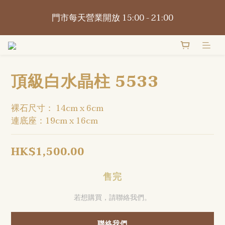
📍觀塘巧明街116-118號萬年工業大廈1樓O2Omall 
門市每天營業開放 15:00 - 21:00
B1-B2號
📍觀塘巧明街116-118號萬年工業大廈1樓O2Omall 
B1-B2號
頂級白水晶柱 5533
裸石尺寸： 14cm x 6cm
連底座：19cm x 16cm
HK$1,500.00
售完
若想購買，請聯絡我們。
聯絡我們