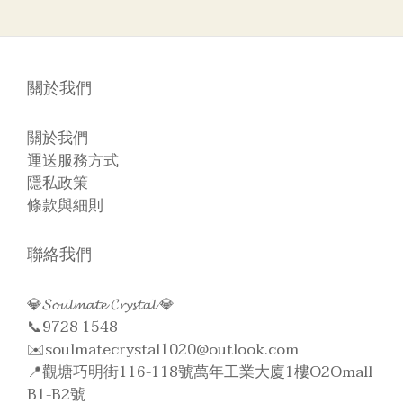
關於我們
關於我們
運送服務方式
隱私政策
條款與細則
聯絡我們
💎𝓢𝓸𝓾𝓵𝓶𝓪𝓽𝓮 𝓒𝓻𝔂𝓼𝓽𝓪𝓵 💎
📞9728 1548
✉️soulmatecrystal1020@outlook.com
📍觀塘巧明街116-118號萬年工業大廈1樓O2Omall
B1-B2號