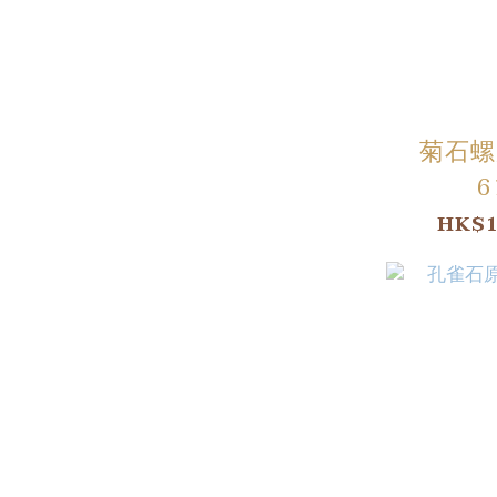
菊石螺
6
HK$1