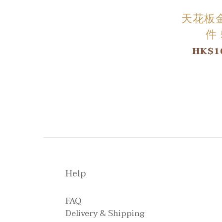
天花板
件 
HK$16
Help
FAQ
Delivery & Shipping