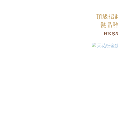
頂級招
髮晶雕
HK$5