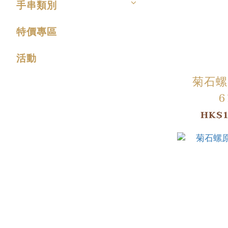
手串類別
特價專區
活動
菊石螺
6
HK$1