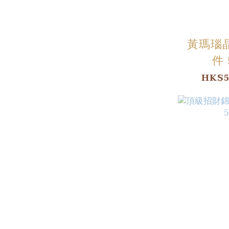
黃瑪瑙
件 
HK$5