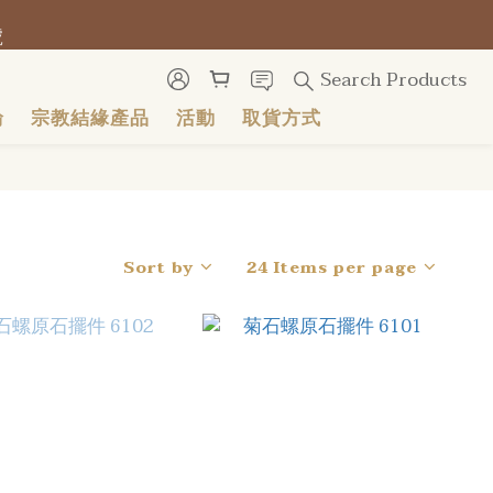
號
號
Search Products
輪
宗教結緣產品
活動
取貨方式
號
Sort by
24 Items per page