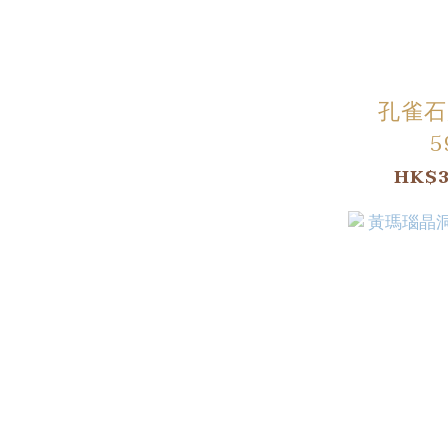
孔雀石
5
HK$3