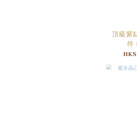
頂級紫
件 
HK$