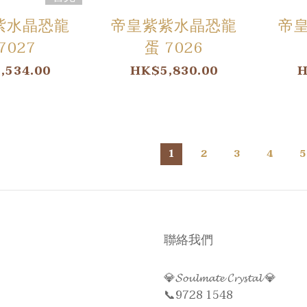
紫水晶恐龍
帝皇紫紫水晶恐龍
帝
7027
蛋 7026
,534.00
HK$5,830.00
H
1
2
3
4
5
聯絡我們
💎𝓢𝓸𝓾𝓵𝓶𝓪𝓽𝓮 𝓒𝓻𝔂𝓼𝓽𝓪𝓵 💎
📞9728 1548