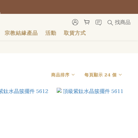
號
號
找商品
宗教結緣產品
活動
取貨方式
號
商品排序
每頁顯示 24 個