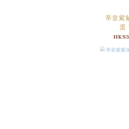
帝皇紫
蛋 
HK$5