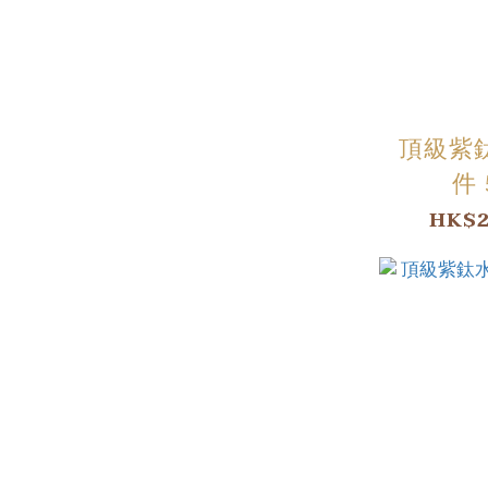
頂級紫
件 
HK$2